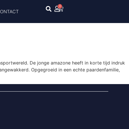
0
ONTACT
sportwereld. De jonge amazone heeft in korte tijd indruk
aangewakkerd. Opgegroeid in een echte paardenfamilie,