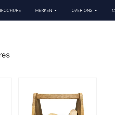
BROCHURE
MERKEN
OVER ONS
C
res