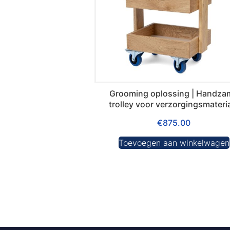
Grooming oplossing | Handza
trolley voor verzorgingsmateri
€
875.00
Toevoegen aan winkelwagen