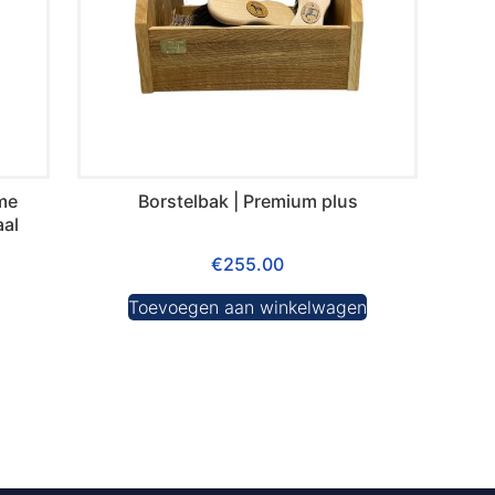
me
Borstelbak | Premium plus
aal
€
255.00
Toevoegen aan winkelwagen