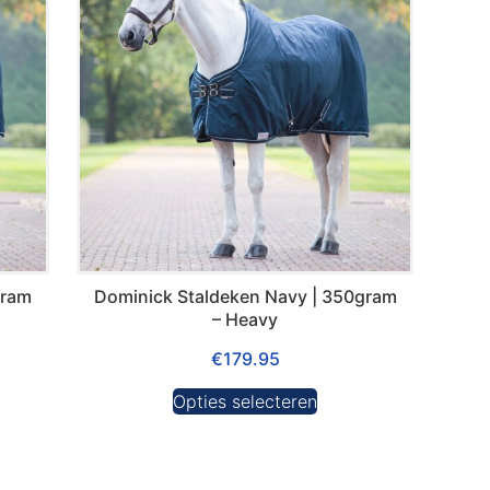
gram
Dominick Staldeken Navy | 350gram
– Heavy
€
179.95
Opties selecteren