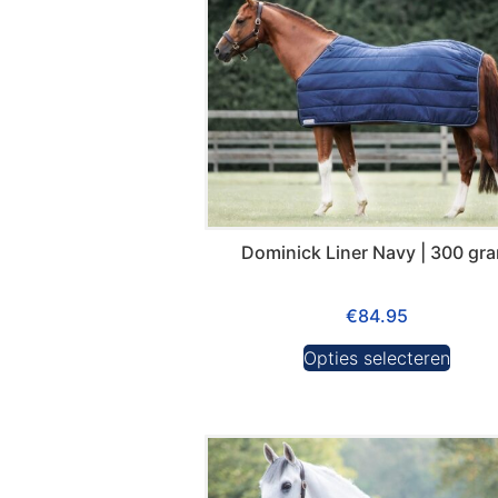
Dominick Liner Navy | 300 gr
€
84.95
Opties selecteren