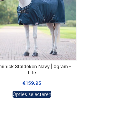
inick Staldeken Navy | 0gram –
Lite
€
159.95
Opties selecteren