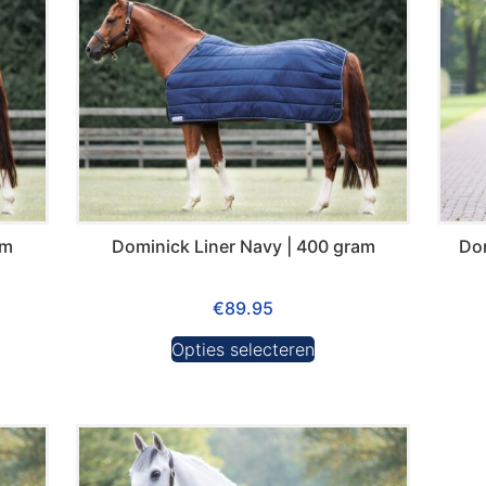
am
Dominick Liner Navy | 400 gram
Dom
€
89.95
Opties selecteren