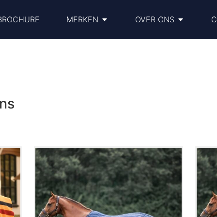
BROCHURE
MERKEN
OVER ONS
C
ens