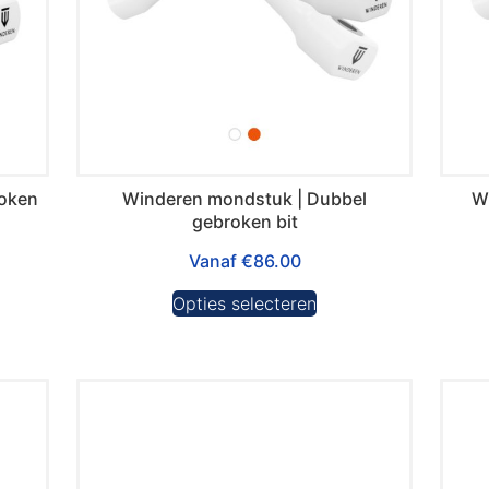
roken
Winderen mondstuk | Dubbel
W
gebroken bit
Vanaf
€
86.00
Opties selecteren