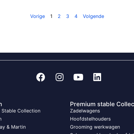
Vorige
1
2
3
4
Volgende
n
Premium stable Collec
Stable Collection
Zadelwagens
n
Hoofdstelhouders
ay & Martin
Grooming werkwagen