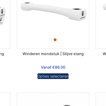
ang
Winderen mondstuk | Stijve stang
W
Vanaf
€
86.00
Opties selecteren