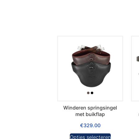
Winderen springsingel
met buikflap
€
329.00
Opties selecteren