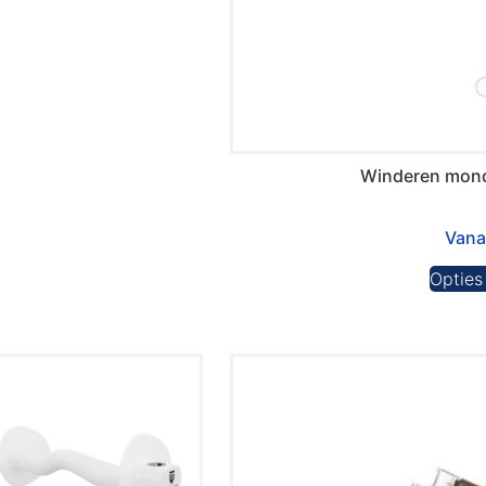
Winderen monds
Van
Opties