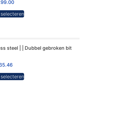
299.00
 selecteren
s steel | | Dubbel gebroken bit
65.46
 selecteren