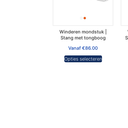
Winderen mondstuk |
Stang met tongboog
S
Vanaf
€
86.00
Opties selecteren