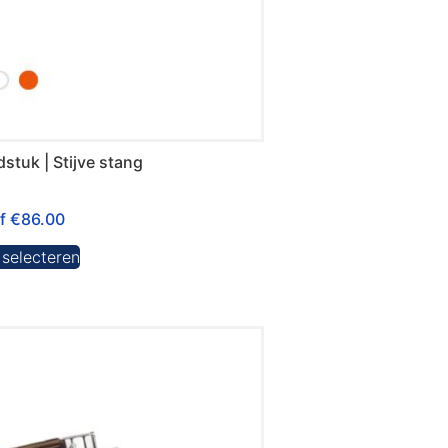
tuk | Stijve stang
af
€
86.00
 selecteren