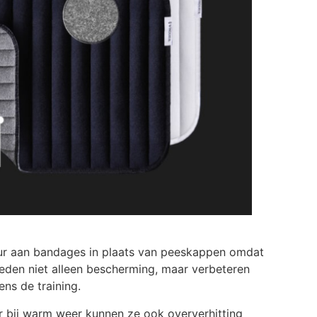
keur aan bandages in plaats van peeskappen omdat
eden niet alleen bescherming, maar verbeteren
ns de training.
r bij warm weer kunnen ze ook oververhitting