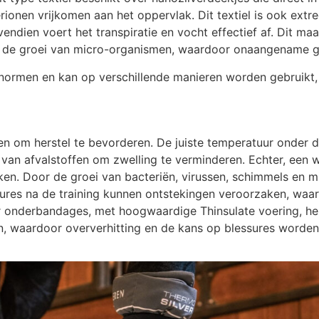
rionen vrijkomen aan het oppervlak. Dit textiel is ook ext
ndien voert het transpiratie en vocht effectief af. Dit ma
en de groei van micro-organismen, waardoor onaangename 
normen en kan op verschillende manieren worden gebruikt, 
den om herstel te bevorderen. De juiste temperatuur onder 
en van afvalstoffen om zwelling te verminderen. Echter, ee
en. Door de groei van bacteriën, virussen, schimmels en mij
res na de training kunnen ontstekingen veroorzaken, waarbi
onderbandages, met hoogwaardige Thinsulate voering, help
, waardoor oververhitting en de kans op blessures worden