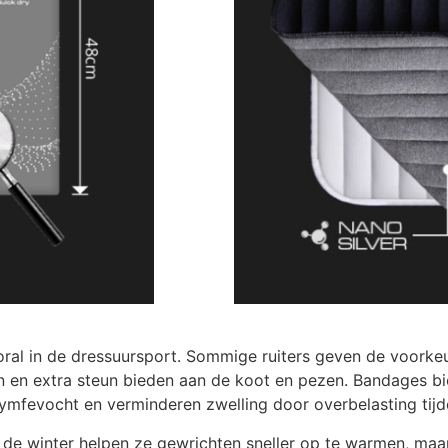
vooral in de dressuursport. Sommige ruiters geven de voor
 en extra steun bieden aan de koot en pezen. Bandages bi
lymfevocht en verminderen zwelling door overbelasting tijde
 de winter helpen ze gewrichten sneller op te warmen, maa