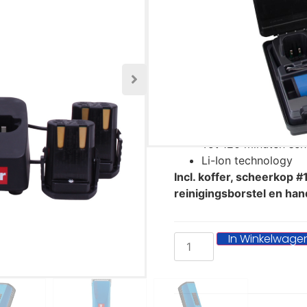
Geluidsarme en prestati
hoogwaardige accu’s met 
onophoudelijk scheren. T
60 minuten oplaadtijd. H
accu’s en een accu indica
scheerkoppen, uitwisselb
Oster en Wahl.
Tot 120 minuten sch
Li-Ion technology
Incl. koffer, scheerkop #1
reinigingsborstel en han
In Winkelwage