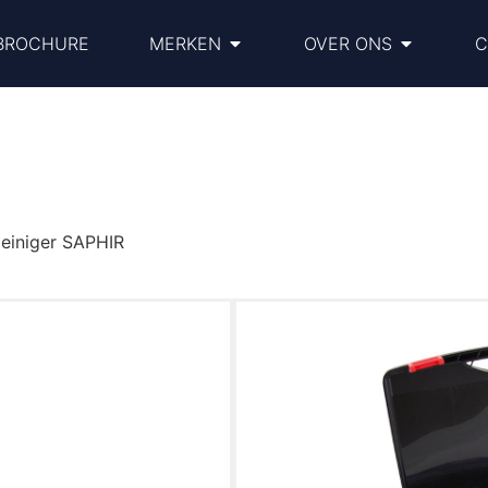
BROCHURE
MERKEN
OVER ONS
C
einiger SAPHIR
Heiniger SAPH
accu’s
€
389.00
Heiniger SAPHIR Paarde