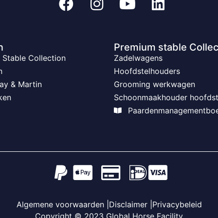
n
Premium stable Collec
Stable Collection
Zadelwagens
n
Hoofdstelhouders
ay & Martin
Grooming werkwagen
ken
Schoonmaakhouder hoofdst
Paardenmanagementbo
Algemene voorwaarden |
Disclaimer |
Privacybeleid
Copyright © 2023 Global Horse Facility