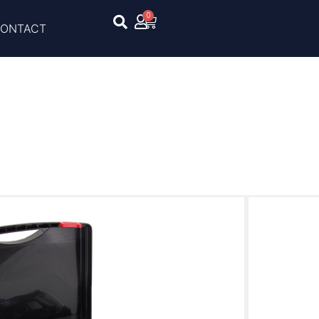
0
ONTACT
IR Paardenscheermachine | 2
nscheermachine | 2 accu’s