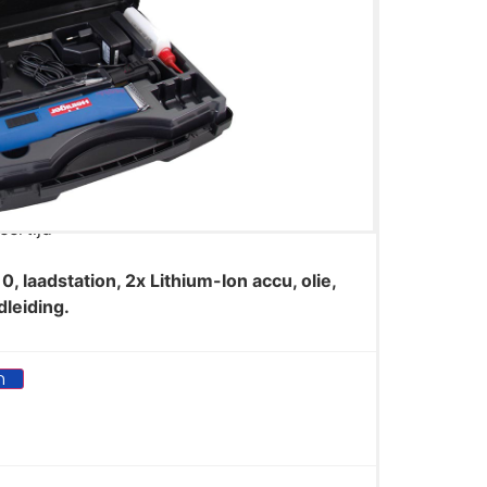
egerichte 35W-permanente magneetmotor. 2
de nieuwste Lithium technologie voor het
ot wel 120 minuten scheertijd met minder dan
oogwaardig laadstation voor het opladen van
tor. Grote keuze aan uitwisselbare
aar met de scheermachines van Andis, Moser,
eertijd
0, laadstation, 2x Lithium-Ion accu, olie,
dleiding.
n