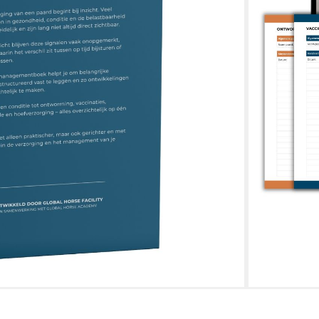
elpt je om belangrijke gegevens zoals
hoefsmid en conditie gestructureerd vast te
ringen sneller, herken je verbanden en kun je
en van één tot vijf paarden.
n