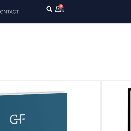
0
ONTACT
mentboek | Geschikt voor 1
ing en controles van je paard overzichtelijk