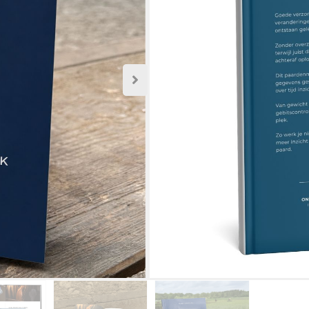
bij op één plek.
Dit praktische A5-boek h
vaccinaties, ontworming, 
leggen. Zo zie je verande
gerichter handelen.
Geschikt voor het bijhoud
In Winkelwage