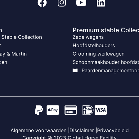
n
Premium stable Collec
Stable Collection
Zadelwagens
n
Hoofdstelhouders
ay & Martin
Grooming werkwagen
ken
Schoonmaakhouder hoofdst
Paardenmanagementbo
Algemene voorwaarden |
Disclaimer |
Privacybeleid
Copyright © 2023 Global Horse Facility