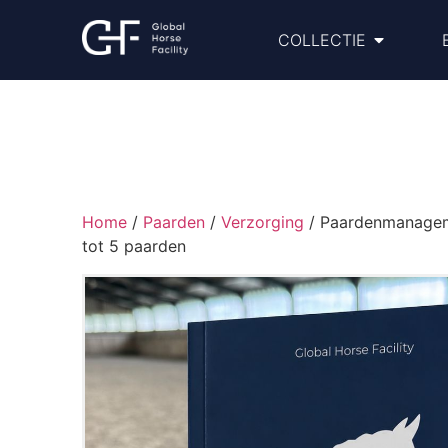
COLLECTIE
Home
/
Paarden
/
Verzorging
/ Paardenmanageme
tot 5 paarden