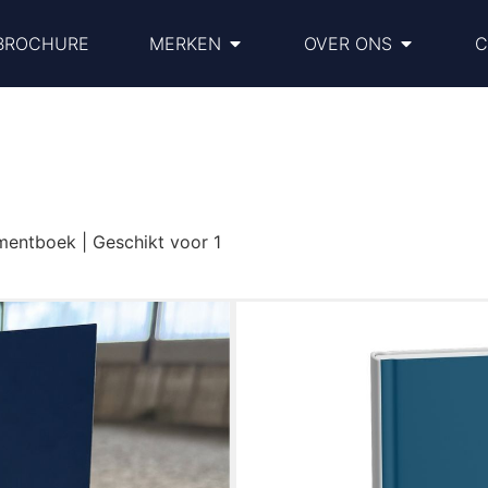
BROCHURE
MERKEN
OVER ONS
C
ntboek | Geschikt voor 1
Paardenmanage
tot 5 paarden
€
29.95
Houd gezondheid, verzorg