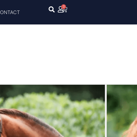
0
ONTACT
el bruin | Full
Full