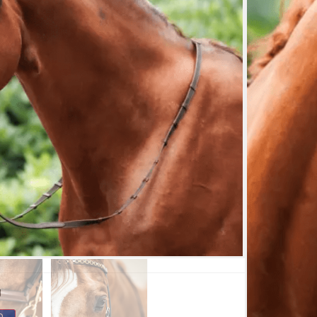
 te passen voor verschillende paarden. Het
 inclusief teugels met stops welke bevestigd
t hoofdstel heeft een chique uitstraling door
:
wisseld worden middels de clips
em
t stops
aar in het zwart en bruin.
g
n