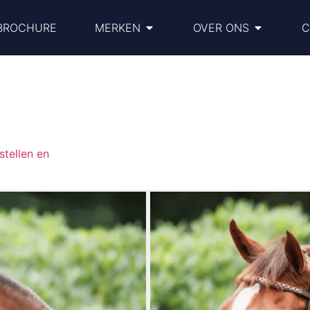
BROCHURE
MERKEN
OVER ONS
C
tellen en
Trainingshoofdst
€
119.95
Trainigshoofdstel bruin | 