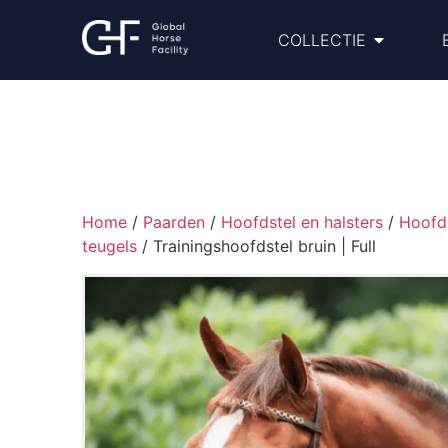
COLLECTIE
Home
/
Paarden
/
Hoofdstel en halsters
/
Hoofds
teugels
/ Trainingshoofdstel bruin | Full