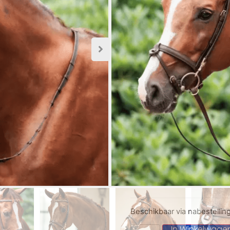
Dit hoofdstel is snel aan
hoofdstel wordt geleverd
worden middels ringen. He
de frontriem met ringen.
Alle voordelen op een rij
Snel te verstellen
Het bit kan snel ge
Geen keelriem
Afneembare sperri
Inclusief teugels me
Chique frontriem
Soepel leer
Messing fournituren
Het hoofdstel is verkrijgb
Beschikbaar via nabestellin
In Winkelwage