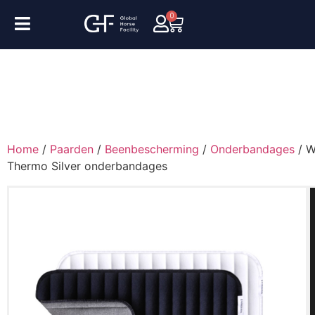
0
Home
/
Paarden
/
Beenbescherming
/
Onderbandages
/ W
Thermo Silver onderbandages